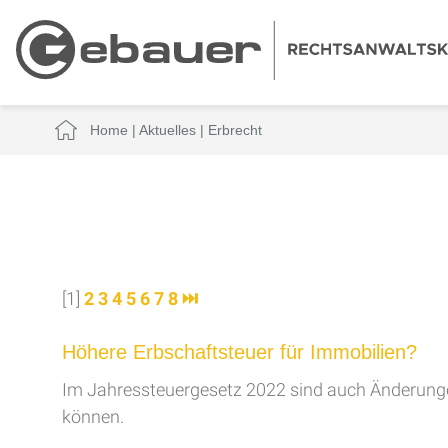
Home
|
Aktuelles
|
Erbrecht
[1]
2
3
4
5
6
7
8
⏭
Höhere Erbschaftsteuer für Immobilien?
Im Jahressteuergesetz 2022 sind auch Änderungen
können.