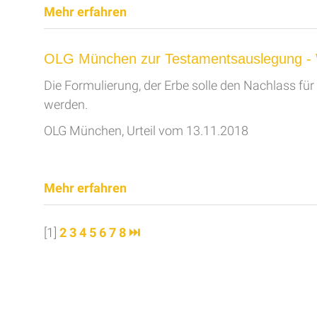
Mehr erfahren
OLG München zur Testamentsauslegung - 
Die Formulierung, der Erbe solle den Nachlass für
werden.
OLG München, Urteil vom 13.11.2018
Mehr erfahren
[1]
2
3
4
5
6
7
8
⏭